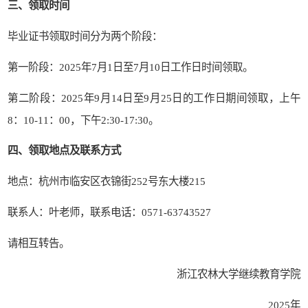
三、领取时间
毕业证书领取时间分为两个阶段：
第一阶段：
202
5
年
7
月
1
日至
7
月
1
0
日
工作日时间领取。
第二阶段：
202
5
年
9
月
14
日至
9
月
25
日的工作日期间领取，上午
8
：
10-11
：
0
0
，下午
2
:
3
0-17
:
30
。
四、领取地点及联系方式
地点：杭州市临安区衣锦街
252
号东大楼
2
15
联系人：叶老师
，
联系电话：
0571-6374
3527
请相互转告。
浙江农林大学继续教育学院
2
02
5
年