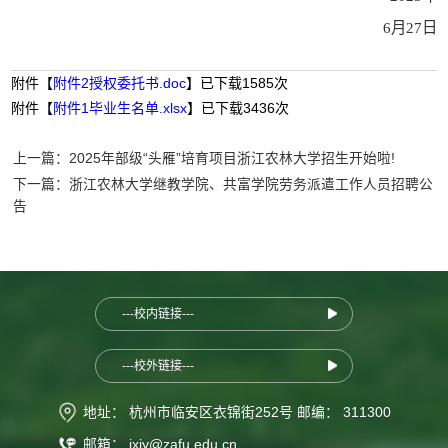
6月
27
日
附件【
附件2授权委托书.doc
】已下载
1585
次
附件【
附件1毕业生名单.xlsx
】已下载
3436
次
上一篇：2025年部级“头雁”培育项目浙江农林大学招生开始啦!
下一篇：浙江农林大学继教学院、共富学院劳务派遣工作人员招聘公
告
---校内链接---
---校外链接---
地址： 杭州市临安区衣锦街252号 邮编： 311300
邮箱： jxjy@zafu.edu.cn